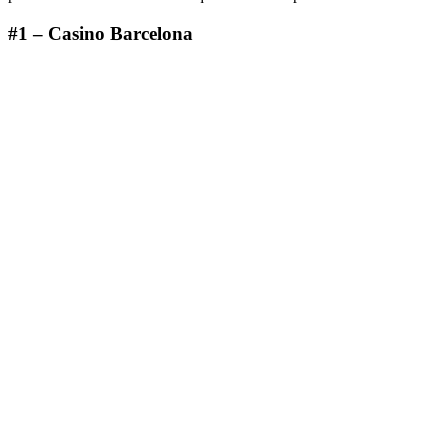
#1 – Casino Barcelona