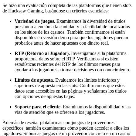
Se hizo una evaluación completa de las plataformas que tienen slots
de Hacksaw Gaming, basándose en criterios esenciales:
Variedad de juegos.
Examinamos la diversidad de títulos,
prestando atención a la cantidad y la facilidad de localizarlos
en los sitios de los casinos. También confirmamos si están
disponibles en versión demo para que los jugadores puedan
probarlos antes de hacer apuestas con dinero real.
RTP (Retorno al Jugador).
Investigamos si la plataforma
proporciona datos sobre el RTP. Verificamos si existen
estadísticas recientes del RTP de los últimos meses para
ayudar a los jugadores a tomar decisiones con conocimiento.
Límites de apuesta.
Evaluamos los límites inferiores y
superiores de apuesta en las slots. Confirmamos que estos
datos sean accesibles en las páginas y señalamos los títulos
con opciones de apuestas bajas.
Soporte para el cliente.
Examinamos la disponibilidad y las
vías de atención que se ofrecen a los jugadores.
Además de reseñar plataformas con juegos de proveedores
específicos, también examinamos cómo pueden acceder a ellos los
jugadores. Si buscas juegos de un proveedor concreto en un casino