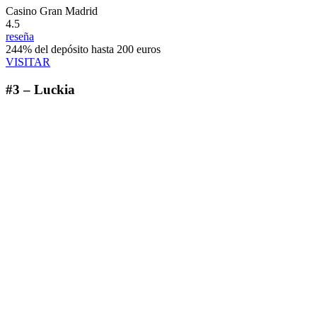
Casino Gran Madrid
4.5
reseña
244% del depósito hasta 200 euros
VISITAR
#3 – Luckia