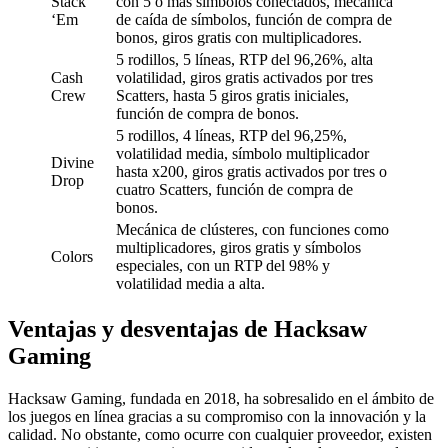
Stack
con 5 o más símbolos conectados, mecánica
‘Em
de caída de símbolos, función de compra de
bonos, giros gratis con multiplicadores.
5 rodillos, 5 líneas, RTP del 96,26%, alta
Cash
volatilidad, giros gratis activados por tres
Crew
Scatters, hasta 5 giros gratis iniciales,
función de compra de bonos.
5 rodillos, 4 líneas, RTP del 96,25%,
volatilidad media, símbolo multiplicador
Divine
hasta x200, giros gratis activados por tres o
Drop
cuatro Scatters, función de compra de
bonos.
Mecánica de clústeres, con funciones como
multiplicadores, giros gratis y símbolos
Colors
especiales, con un RTP del 98% y
volatilidad media a alta.
Ventajas y desventajas de Hacksaw
Gaming
Hacksaw Gaming, fundada en 2018, ha sobresalido en el ámbito de
los juegos en línea gracias a su compromiso con la innovación y la
calidad. No obstante, como ocurre con cualquier proveedor, existen