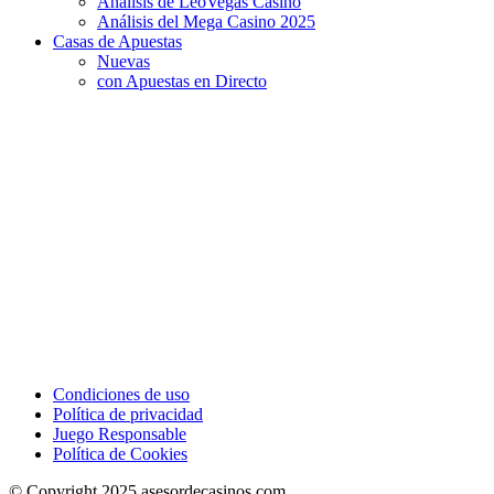
Análisis de LeoVegas Casino
Análisis del Mega Casino 2025
Casas de Apuestas
Nuevas
con Apuestas en Directo
Condiciones de uso
Política de privacidad
Juego Responsable
Política de Cookies
© Copyright 2025 asesordecasinos.com