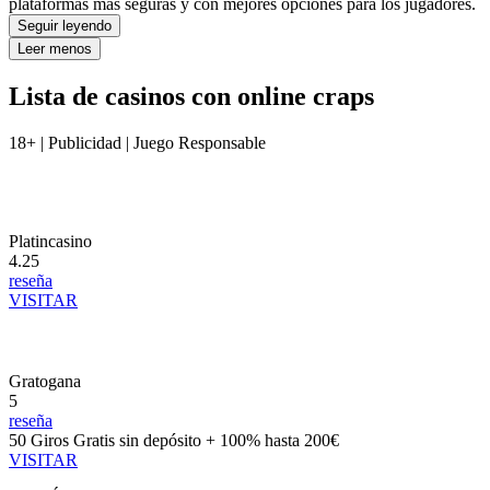
plataformas más seguras y con mejores opciones para los jugadores.
Seguir leyendo
Leer menos
Lista de casinos con online craps
18+ | Publicidad | Juego Responsable
Platincasino
4.25
reseña
VISITAR
Gratogana
5
reseña
50 Giros Gratis sin depósito + 100% hasta 200€
VISITAR