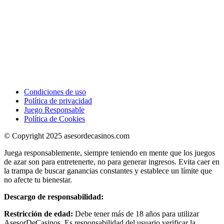
Condiciones de uso
Política de privacidad
Juego Responsable
Política de Cookies
© Copyright 2025 asesordecasinos.com
Juega responsablemente, siempre teniendo en mente que los juegos
de azar son para entretenerte, no para generar ingresos. Evita caer en
la trampa de buscar ganancias constantes y establece un límite que
no afecte tu bienestar.
Descargo de responsabilidad:
Restricción de edad:
Debe tener más de 18 años para utilizar
AsesorDeCasinos. Es responsabilidad del usuario verificar la