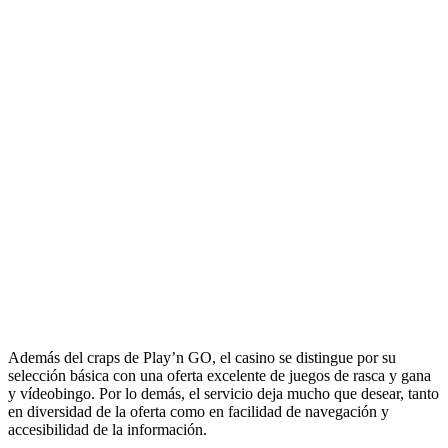
Además del craps de Play’n GO, el casino se distingue por su
selección básica con una oferta excelente de juegos de rasca y gana
y vídeobingo. Por lo demás, el servicio deja mucho que desear, tanto
en diversidad de la oferta como en facilidad de navegación y
accesibilidad de la información.