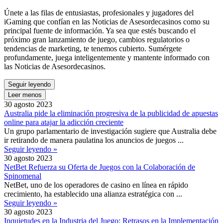
Únete a las filas de entusiastas, profesionales y jugadores del
iGaming que confían en las Noticias de Asesordecasinos como su
principal fuente de información. Ya sea que estés buscando el
próximo gran lanzamiento de juego, cambios regulatorios o
tendencias de marketing, te tenemos cubierto. Sumérgete
profundamente, juega inteligentemente y mantente informado con
las Noticias de Asesordecasinos.
Seguir leyendo
Leer menos
30 agosto 2023
Australia pide la eliminación progresiva de la publicidad de apuestas
online para atajar la adicción creciente
Un grupo parlamentario de investigación sugiere que Australia debe
ir retirando de manera paulatina los anuncios de juegos ...
Seguir leyendo »
30 agosto 2023
NetBet Refuerza su Oferta de Juegos con la Colaboración de
Spinomenal
NetBet, uno de los operadores de casino en línea en rápido
crecimiento, ha establecido una alianza estratégica con ...
Seguir leyendo »
30 agosto 2023
Inquietudes en la Industria del Juego: Retrasos en la Implementación