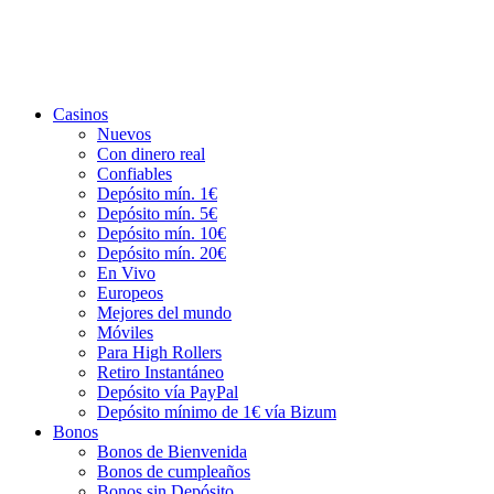
Casinos
Nuevos
Con dinero real
Confiables
Depósito mín. 1€
Depósito mín. 5€
Depósito mín. 10€
Depósito mín. 20€
En Vivo
Europeos
Mejores del mundo
Móviles
Para High Rollers
Retiro Instantáneo
Depósito vía PayPal
Depósito mínimo de 1€ vía Bizum
Bonos
Bonos de Bienvenida
Bonos de cumpleaños
Bonos sin Depósito