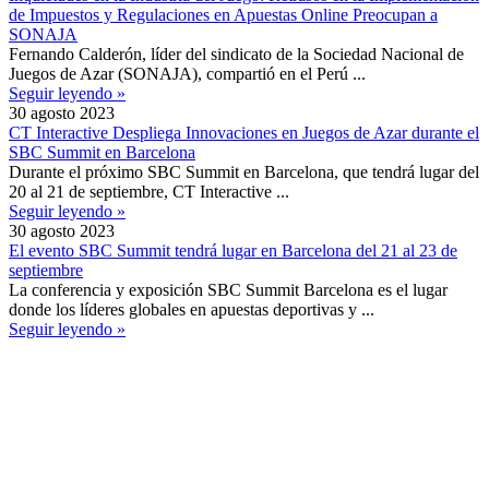
de Impuestos y Regulaciones en Apuestas Online Preocupan a
SONAJA
Fernando Calderón, líder del sindicato de la Sociedad Nacional de
Juegos de Azar (SONAJA), compartió en el Perú ...
Seguir leyendo »
30 agosto 2023
CT Interactive Despliega Innovaciones en Juegos de Azar durante el
SBC Summit en Barcelona
Durante el próximo SBC Summit en Barcelona, que tendrá lugar del
20 al 21 de septiembre, CT Interactive ...
Seguir leyendo »
30 agosto 2023
El evento SBC Summit tendrá lugar en Barcelona del 21 al 23 de
septiembre
La conferencia y exposición SBC Summit Barcelona es el lugar
donde los líderes globales en apuestas deportivas y ...
Seguir leyendo »