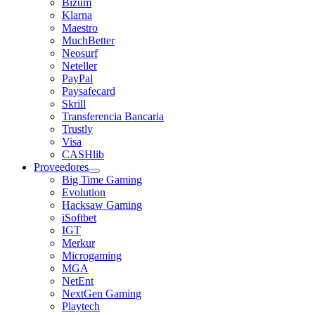
Bizum
Klarna
Maestro
MuchBetter
Neosurf
Neteller
PayPal
Paysafecard
Skrill
Transferencia Bancaria
Trustly
Visa
CASHlib
Proveedores
Big Time Gaming
Evolution
Hacksaw Gaming
iSoftbet
IGT
Merkur
Microgaming
MGA
NetEnt
NextGen Gaming
Playtech