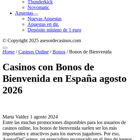
Thunderkick
Novomatic
Apuestas
Nuevas Apuestas
Apuestas en dir.
Depósito mínimo de 1 euro
© Copyright 2025 asesordecasinos.com
Home
/
Casinos Online
/
Bonos
/
Bonos de Bienvenida
Casinos con Bonos de
Bienvenida en España agosto
2026
Marta Valdez
1 agosto 2024
Entre las muchas promociones disponibles para los usuarios de
casinos online, los bonos de bienvenida suelen ser los más
importantes y atractivos para los nuevos jugadores. Por eso,
AsesorDeCasinos, un especialista reconocido en el área de juegos