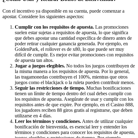
Con el incentivo ya disponible en su cuenta, puede comenzar a
apostar. Considere los siguientes aspectos:
Cumplir con los requisitos de apuesta.
Las promociones
suelen estar sujetas a requisitos de apuesta, lo que significa
que debes apostar una cantidad específica de dinero antes de
poder retirar cualquier ganancia generada. Por ejemplo, en
GoldenPark, el rollover es de x80, lo que puede ser muy
difícil de cumplir. Es mejor evitar promociones con requisitos
de apuesta tan altos.
Jugar a juegos elegibles.
No todos los juegos contribuyen de
la misma manera a los requisitos de apuesta. Por lo general,
las tragamonedas contribuyen el 100%, mientras que otros
juegos como el blackjack o la ruleta pueden contribuir menos.
Seguir las restricciones de tiempo.
Muchas bonificaciones
tienen un límite de tiempo dentro del cual debes cumplir con
los requisitos de apuesta. Asegúrate de usar y cumplir con los
requisitos antes de que expire. Por ejemplo, en el Casino 888,
los jugadores reciben 88 giros gratis al registrarse, que deben
utilizarse en 4 días.
Leer los términos y condiciones.
Antes de utilizar cualquier
bonificación de bienvenida, es esencial leer y entender los
términos y condiciones para conocer los requisitos de apuesta,
juegos elegibles y restricciones de tiempo. Por ejemplo,