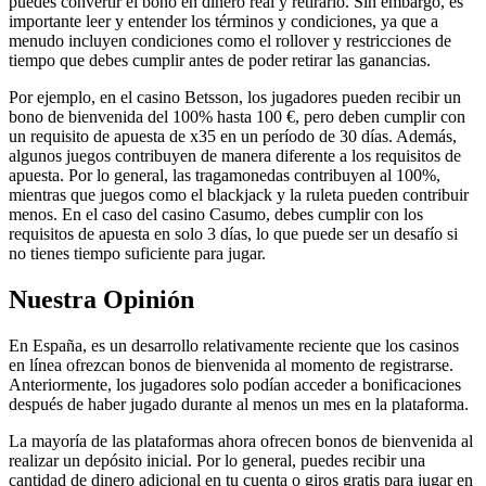
puedes convertir el bono en dinero real y retirarlo. Sin embargo, es
importante leer y entender los términos y condiciones, ya que a
menudo incluyen condiciones como el rollover y restricciones de
tiempo que debes cumplir antes de poder retirar las ganancias.
Por ejemplo, en el casino Betsson, los jugadores pueden recibir un
bono de bienvenida del 100% hasta 100 €, pero deben cumplir con
un requisito de apuesta de x35 en un período de 30 días. Además,
algunos juegos contribuyen de manera diferente a los requisitos de
apuesta. Por lo general, las tragamonedas contribuyen al 100%,
mientras que juegos como el blackjack y la ruleta pueden contribuir
menos. En el caso del casino Casumo, debes cumplir con los
requisitos de apuesta en solo 3 días, lo que puede ser un desafío si
no tienes tiempo suficiente para jugar.
Nuestra Opinión
En España, es un desarrollo relativamente reciente que los casinos
en línea ofrezcan bonos de bienvenida al momento de registrarse.
Anteriormente, los jugadores solo podían acceder a bonificaciones
después de haber jugado durante al menos un mes en la plataforma.
La mayoría de las plataformas ahora ofrecen bonos de bienvenida al
realizar un depósito inicial. Por lo general, puedes recibir una
cantidad de dinero adicional en tu cuenta o giros gratis para jugar en