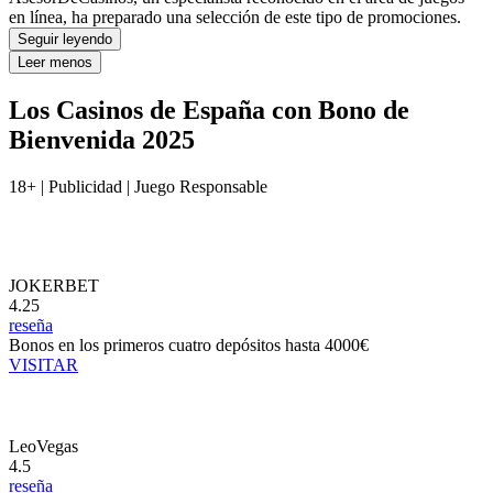
en línea, ha preparado una selección de este tipo de promociones.
Seguir leyendo
Leer menos
Los Casinos de España con Bono de
Bienvenida 2025
18+ | Publicidad | Juego Responsable
JOKERBET
4.25
reseña
Bonos en los primeros cuatro depósitos hasta 4000€
VISITAR
LeoVegas
4.5
reseña