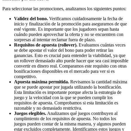
Para seleccionar las promociones, analizamos los siguientes puntos:
Validez del bono.
Verificamos cuidadosamente la fecha de
inicio y finalización de la promoción para asegurarnos de que
esté vigente. Es importante que los jugadores sepan hasta
cuándo pueden aprovechar la oferta y no se encuentren con
sorpresas al intentar reclamar fuera de plazo.
Requisitos de apuesta (rollover).
Evaluamos cuántas veces
se debe apostar el valor del bono para poder retirar las
ganancias. Esto es crucial para entender la viabilidad, ya que
un rollover demasiado alto puede hacer que sea casi imposible
convertir en dinero real. Comparamos este requisito con otras
bonificaciones disponibles en el mercado para ver si es
competitivo.
Apuesta máxima permitida.
Revisamos la cantidad máxima
que se puede apostar por jugada utilizando la bonificación.
Esta limitación es importante porque afecta la estrategia de
juego y la velocidad con la que se pueden cumplir los
requisitos de apuesta. Comprobamos si esta limitación es
razonable y no demasiado restrictiva.
Juegos elegibles.
Analizamos qué juegos contribuyen al
cumplimiento de los requisitos de apuesta. No todos los
juegos pueden contar de la misma manera, y algunos pueden
estar excluidos completamente. Identificamos estos juegos y