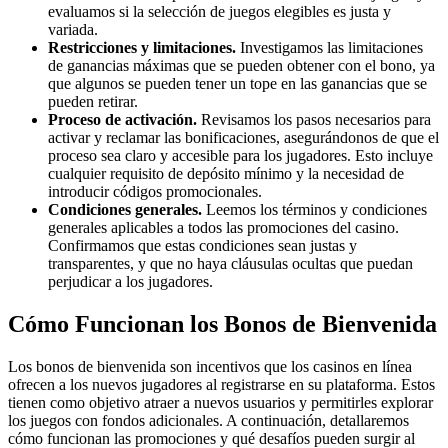
evaluamos si la selección de juegos elegibles es justa y
variada.
Restricciones y limitaciones.
Investigamos las limitaciones
de ganancias máximas que se pueden obtener con el bono, ya
que algunos se pueden tener un tope en las ganancias que se
pueden retirar.
Proceso de activación.
Revisamos los pasos necesarios para
activar y reclamar las bonificaciones, asegurándonos de que el
proceso sea claro y accesible para los jugadores. Esto incluye
cualquier requisito de depósito mínimo y la necesidad de
introducir códigos promocionales.
Condiciones generales.
Leemos los términos y condiciones
generales aplicables a todos las promociones del casino.
Confirmamos que estas condiciones sean justas y
transparentes, y que no haya cláusulas ocultas que puedan
perjudicar a los jugadores.
Cómo Funcionan los Bonos de Bienvenida
Los bonos de bienvenida son incentivos que los casinos en línea
ofrecen a los nuevos jugadores al registrarse en su plataforma. Estos
tienen como objetivo atraer a nuevos usuarios y permitirles explorar
los juegos con fondos adicionales. A continuación, detallaremos
cómo funcionan las promociones y qué desafíos pueden surgir al