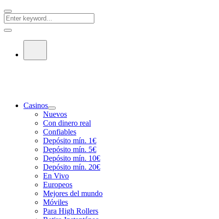
Casinos
Nuevos
Con dinero real
Confiables
Depósito mín. 1€
Depósito mín. 5€
Depósito mín. 10€
Depósito mín. 20€
En Vivo
Europeos
Mejores del mundo
Móviles
Para High Rollers