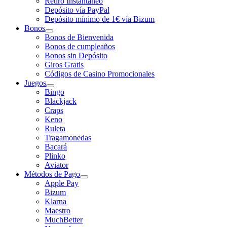
Retiro Instantáneo
Depósito vía PayPal
Depósito mínimo de 1€ vía Bizum
Bonos
Bonos de Bienvenida
Bonos de cumpleaños
Bonos sin Depósito
Giros Gratis
Códigos de Casino Promocionales
Juegos
Bingo
Blackjack
Craps
Keno
Ruleta
Tragamonedas
Bacará
Plinko
Aviator
Métodos de Pago
Apple Pay
Bizum
Klarna
Maestro
MuchBetter