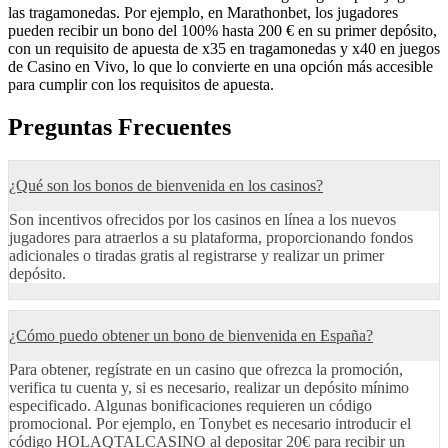
las tragamonedas. Por ejemplo, en Marathonbet, los jugadores
pueden recibir un bono del 100% hasta 200 € en su primer depósito,
con un requisito de apuesta de x35 en tragamonedas y x40 en juegos
de Casino en Vivo, lo que lo convierte en una opción más accesible
para cumplir con los requisitos de apuesta.
Preguntas Frecuentes
¿Qué son los bonos de bienvenida en los casinos?
Son incentivos ofrecidos por los casinos en línea a los nuevos
jugadores para atraerlos a su plataforma, proporcionando fondos
adicionales o tiradas gratis al registrarse y realizar un primer
depósito.
¿Cómo puedo obtener un bono de bienvenida en España?
Para obtener, regístrate en un casino que ofrezca la promoción,
verifica tu cuenta y, si es necesario, realizar un depósito mínimo
especificado. Algunas bonificaciones requieren un código
promocional. Por ejemplo, en Tonybet es necesario introducir el
código HOLAQTALCASINO al depositar 20€ para recibir un