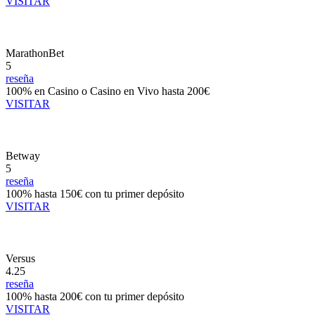
VISITAR
MarathonBet
5
reseña
100% en Casino o Casino en Vivo hasta 200€
VISITAR
Betway
5
reseña
100% hasta 150€ con tu primer depósito
VISITAR
Versus
4.25
reseña
100% hasta 200€ con tu primer depósito
VISITAR