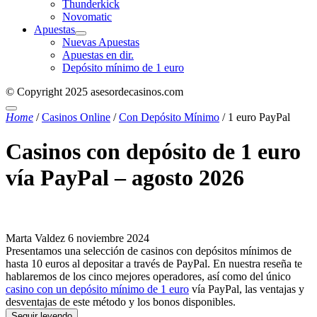
Thunderkick
Novomatic
Apuestas
Nuevas Apuestas
Apuestas en dir.
Depósito mínimo de 1 euro
© Copyright 2025 asesordecasinos.com
Home
/
Casinos Online
/
Con Depósito Mínimo
/
1 euro PayPal
Casinos con depósito de 1 euro
vía PayPal – agosto 2026
Marta Valdez
6 noviembre 2024
Presentamos una selección de casinos con depósitos mínimos de
hasta 10 euros al depositar a través de PayPal. En nuestra reseña te
hablaremos de los cinco mejores operadores, así como del único
casino con un depósito mínimo de 1 euro
vía PayPal, las ventajas y
desventajas de este método y los bonos disponibles.
Seguir leyendo