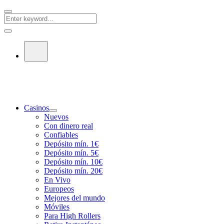
Casinos
Nuevos
Con dinero real
Confiables
Depósito mín. 1€
Depósito mín. 5€
Depósito mín. 10€
Depósito mín. 20€
En Vivo
Europeos
Mejores del mundo
Móviles
Para High Rollers