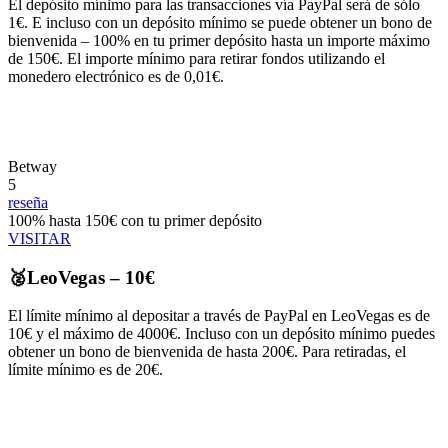
El depósito mínimo para las transacciones vía PayPal será de sólo
1€. E incluso con un depósito mínimo se puede obtener un bono de
bienvenida – 100% en tu primer depósito hasta un importe máximo
de 150€. El importe mínimo para retirar fondos utilizando el
monedero electrónico es de 0,01€.
Betway
5
reseña
100% hasta 150€ con tu primer depósito
VISITAR
🥈LeoVegas – 10€
El límite mínimo al depositar a través de PayPal en LeoVegas es de
10€ y el máximo de 4000€. Incluso con un depósito mínimo puedes
obtener un bono de bienvenida de hasta 200€. Para retiradas, el
límite mínimo es de 20€.