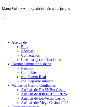
Marta Valdez
Autor y aficionado a los juegos
Acerca de
Blog
Noticias
Contáctenos
Licencias y certificaciones
Casinos Online de España
Nuevos
Confiables
con Dinero Real
con Depósito mínimo
Marcas de Casino Confiables
Análisis de DAZNBet Casino
Análisis de JOKERBET 2025
Análisis de LeoVegas Casino
Análisis del Mega Casino 2025
Casas de Apuestas