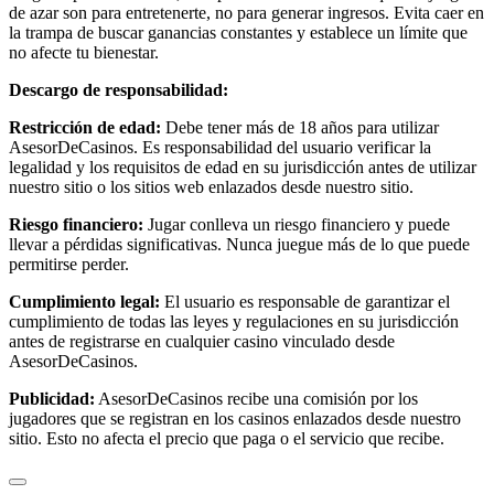
de azar son para entretenerte, no para generar ingresos. Evita caer en
la trampa de buscar ganancias constantes y establece un límite que
no afecte tu bienestar.
Descargo de responsabilidad:
Restricción de edad:
Debe tener más de 18 años para utilizar
AsesorDeCasinos. Es responsabilidad del usuario verificar la
legalidad y los requisitos de edad en su jurisdicción antes de utilizar
nuestro sitio o los sitios web enlazados desde nuestro sitio.
Riesgo financiero:
Jugar conlleva un riesgo financiero y puede
llevar a pérdidas significativas. Nunca juegue más de lo que puede
permitirse perder.
Cumplimiento legal:
El usuario es responsable de garantizar el
cumplimiento de todas las leyes y regulaciones en su jurisdicción
antes de registrarse en cualquier casino vinculado desde
AsesorDeCasinos.
Publicidad:
AsesorDeCasinos recibe una comisión por los
jugadores que se registran en los casinos enlazados desde nuestro
sitio. Esto no afecta el precio que paga o el servicio que recibe.