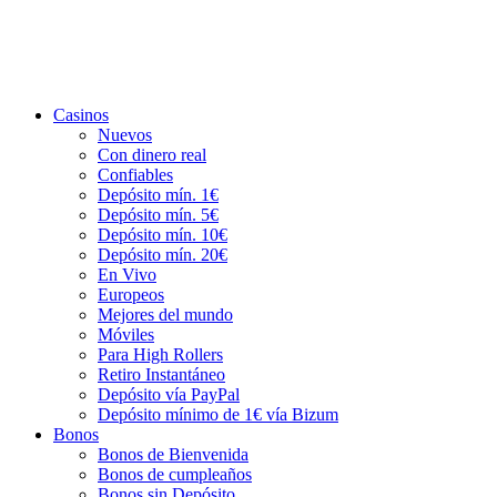
Casinos
Nuevos
Con dinero real
Confiables
Depósito mín. 1€
Depósito mín. 5€
Depósito mín. 10€
Depósito mín. 20€
En Vivo
Europeos
Mejores del mundo
Móviles
Para High Rollers
Retiro Instantáneo
Depósito vía PayPal
Depósito mínimo de 1€ vía Bizum
Bonos
Bonos de Bienvenida
Bonos de cumpleaños
Bonos sin Depósito