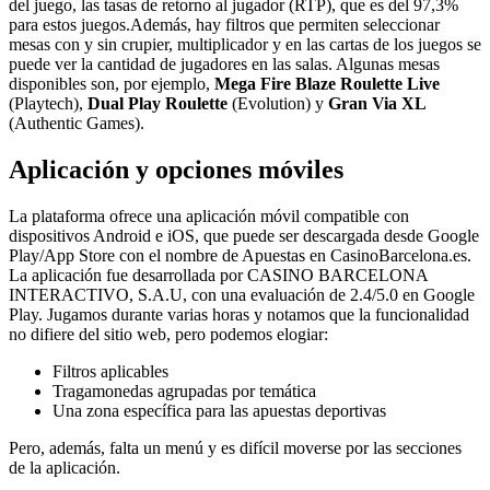
del juego, las tasas de retorno al jugador (RTP), que es del 97,3%
para estos juegos.Además, hay filtros que permiten seleccionar
mesas con y sin crupier, multiplicador y en las cartas de los juegos se
puede ver la cantidad de jugadores en las salas. Algunas mesas
disponibles son, por ejemplo,
Mega Fire Blaze Roulette Live
(Playtech),
Dual Play Roulette
(Evolution) y
Gran Via XL
(Authentic Games).
Aplicación y opciones móviles
La plataforma ofrece una aplicación móvil compatible con
dispositivos Android e iOS, que puede ser descargada desde Google
Play/App Store con el nombre de Apuestas en CasinoBarcelona.es.
La aplicación fue desarrollada por CASINO BARCELONA
INTERACTIVO, S.A.U, con una evaluación de 2.4/5.0 en Google
Play. Jugamos durante varias horas y notamos que la funcionalidad
no difiere del sitio web, pero podemos elogiar:
Filtros aplicables
Tragamonedas agrupadas por temática
Una zona específica para las apuestas deportivas
Pero, además, falta un menú y es difícil moverse por las secciones
de la aplicación.