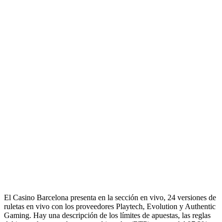
El Casino Barcelona presenta en la sección en vivo, 24 versiones de
ruletas en vivo con los proveedores Playtech, Evolution y Authentic
Gaming. Hay una descripción de los límites de apuestas, las reglas