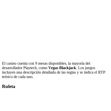
El casino cuenta con 9 mesas disponibles, la mayoría del
desarrollador Playtech, como
Vegas Blackjack
. Los juegos
incluyen una descripción detallada de las reglas y se indica el RTP
teórico de cada uno.
Ruleta