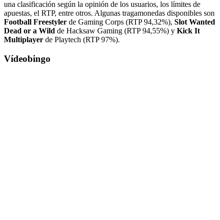
una clasificación según la opinión de los usuarios, los límites de
apuestas, el RTP, entre otros. Algunas tragamonedas disponibles son
Football Freestyler
de Gaming Corps (RTP 94,32%),
Slot Wanted
Dead or a Wild
de Hacksaw Gaming (RTP 94,55%) y
Kick It
Multiplayer
de Playtech (RTP 97%).
Vídeobingo