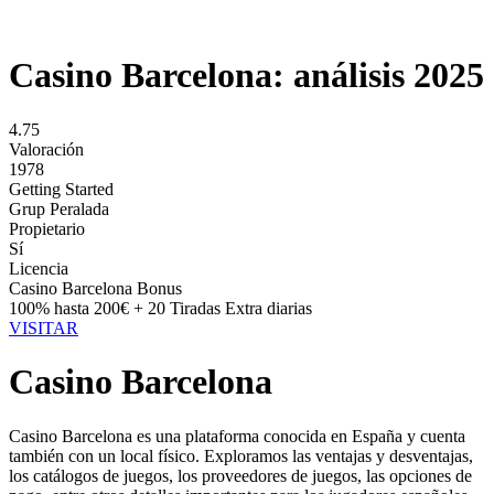
Casino Barcelona: análisis 2025
4.75
Valoración
1978
Getting Started
Grup Peralada
Propietario
Sí
Licencia
Casino Barcelona Bonus
100% hasta 200€ + 20 Tiradas Extra diarias
VISITAR
Casino Barcelona
Casino Barcelona es una plataforma conocida en España y cuenta
también con un local físico. Exploramos las ventajas y desventajas,
los catálogos de juegos, los proveedores de juegos, las opciones de