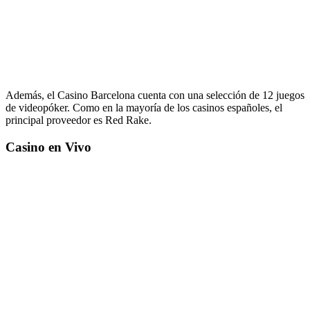
Además, el Casino Barcelona cuenta con una selección de 12 juegos
de videopóker. Como en la mayoría de los casinos españoles, el
principal proveedor es Red Rake.
Casino en Vivo