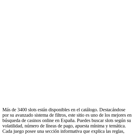
Más de 3400 slots están disponibles en el catálogo. Destacándose
por su avanzado sistema de filtros, este sitio es uno de los mejores en
búsqueda de casinos online en España. Puedes buscar slots según su
volatilidad, número de líneas de pago, apuesta mínima y temática.
Cada juego posee una sección informativa que explica las reglas,