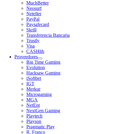
MuchBetter
Neosurf
Neteller
PayPal
Paysafecard
Skrill
Transferencia Bancaria
Trustly
Visa
CASHlib
Proveedores
Big Time Gaming
Evolution
Hacksaw Gaming
iSoftbet
IGT
Merkur
Microgaming
MGA
NetEnt
NextGen Gaming
Playtech
Playson
Pragmatic Play
R. Franco