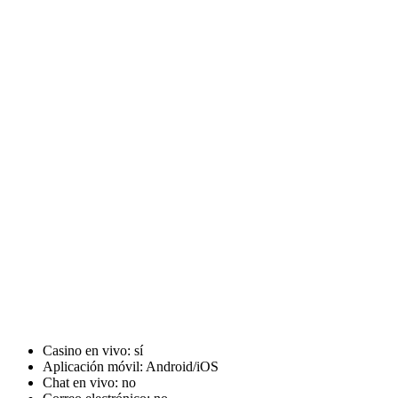
Casino en vivo: sí
Aplicación móvil: Android/iOS
Chat en vivo: no