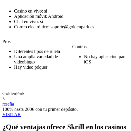
Casino en vivo: sí
Aplicación móvil: Android
Chat en vivo: sí
Correo electrónico: soporte@goldenpark.es
Pros
Contras
Diferentes tipos de ruleta
Una amplia variedad de
No hay aplicación para
vídeobingo
iOS
Hay video póquer
GoldenPark
5
reseña
100% hasta 200€ con tu primer depósito.
VISITAR
¿Qué ventajas ofrece Skrill en los casinos