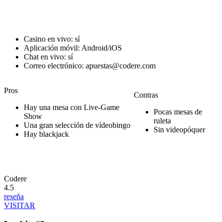
Casino en vivo: sí
Aplicación móvil: Android/iOS
Chat en vivo: sí
Correo electrónico: apuestas@codere.com
Pros
Contras
Hay una mesa con Live-Game
Pocas mesas de
Show
ruleta
Una gran selección de vídeobingo
Sin videopóquer
Hay blackjack
Codere
4.5
reseña
VISITAR