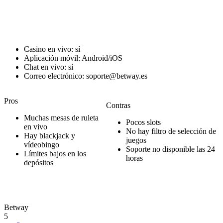
Casino en vivo: sí
Aplicación móvil: Android/iOS
Chat en vivo: sí
Correo electrónico: soporte@betway.es
Pros
Contras
Muchas mesas de ruleta
Pocos slots
en vivo
No hay filtro de selección de
Hay blackjack y
juegos
vídeobingo
Soporte no disponible las 24
Límites bajos en los
horas
depósitos
Betway
5