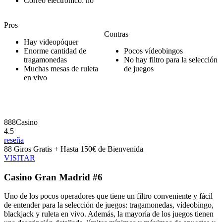
Correo electrónico: no
Pros
Contras
Hay videopóquer
Enorme cantidad de
Pocos vídeobingos
tragamonedas
No hay filtro para la selección
Muchas mesas de ruleta
de juegos
en vivo
888Casino
4.5
reseña
88 Giros Gratis + Hasta 150€ de Bienvenida
VISITAR
Casino Gran Madrid #6
Uno de los pocos operadores que tiene un filtro conveniente y fácil
de entender para la selección de juegos: tragamonedas, vídeobingo,
blackjack y ruleta en vivo. Además, la mayoría de los juegos tienen