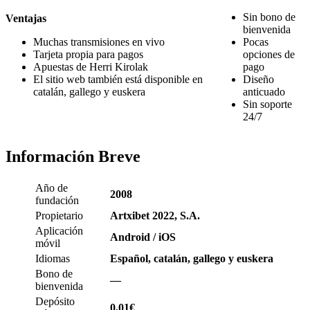
Sin bono de
Ventajas
bienvenida
Muchas transmisiones en vivo
Pocas
Tarjeta propia para pagos
opciones de
Apuestas de Herri Kirolak
pago
El sitio web también está disponible en
Diseño
catalán, gallego y euskera
anticuado
Sin soporte
24/7
Información Breve
Año de
2008
fundación
Propietario
Artxibet 2022, S.A.
Aplicación
Android / iOS
móvil
Idiomas
Español, catalán, gallego y euskera
Bono de
—
bienvenida
Depósito
0,01€