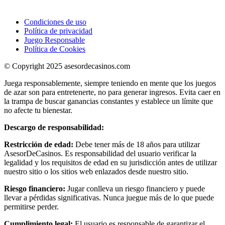
Condiciones de uso
Política de privacidad
Juego Responsable
Política de Cookies
© Copyright 2025 asesordecasinos.com
Juega responsablemente, siempre teniendo en mente que los juegos
de azar son para entretenerte, no para generar ingresos. Evita caer en
la trampa de buscar ganancias constantes y establece un límite que
no afecte tu bienestar.
Descargo de responsabilidad:
Restricción de edad:
Debe tener más de 18 años para utilizar
AsesorDeCasinos. Es responsabilidad del usuario verificar la
legalidad y los requisitos de edad en su jurisdicción antes de utilizar
nuestro sitio o los sitios web enlazados desde nuestro sitio.
Riesgo financiero:
Jugar conlleva un riesgo financiero y puede
llevar a pérdidas significativas. Nunca juegue más de lo que puede
permitirse perder.
Cumplimiento legal:
El usuario es responsable de garantizar el