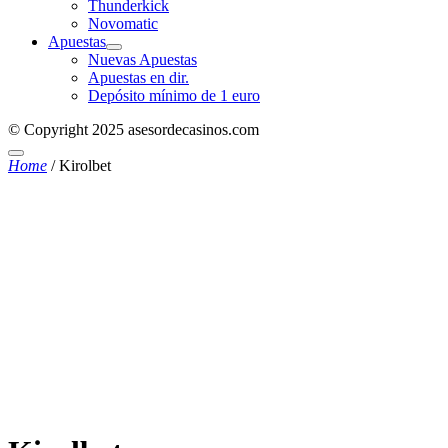
Thunderkick
Novomatic
Apuestas
Nuevas Apuestas
Apuestas en dir.
Depósito mínimo de 1 euro
© Copyright 2025 asesordecasinos.com
Home
/
Kirolbet