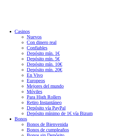
Casinos
Nuevos
Con dinero real
Confiables
Depósito mín. 1€
Depósito mín. 5€
Depósito mín. 10€
Depósito mín. 20€
En Vivo
Europeos
Mejores del mundo
Móviles
Para High Rollers
Retiro Instantáneo
Depósito vía PayPal
Depósito mínimo de 1€ vía Bizum
Bonos
Bonos de Bienvenida
Bonos de cumpleaños
Bonos sin Depósito