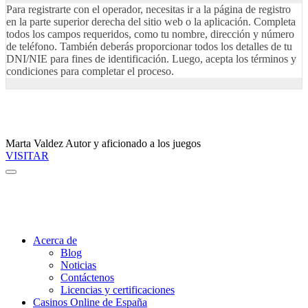
Para registrarte con el operador, necesitas ir a la página de registro
en la parte superior derecha del sitio web o la aplicación. Completa
todos los campos requeridos, como tu nombre, dirección y número
de teléfono. También deberás proporcionar todos los detalles de tu
DNI/NIE para fines de identificación. Luego, acepta los términos y
condiciones para completar el proceso.
Marta Valdez
Autor y aficionado a los juegos
VISITAR
Acerca de
Blog
Noticias
Contáctenos
Licencias y certificaciones
Casinos Online de España