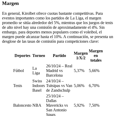
Margen
En general, Kirolbet ofrece cuotas bastante competitivas. Para
eventos importantes como los partidos de La Liga, el margen
promedio se sitúa alrededor del 5%, mientras que los juegos de tenis
de alto nivel hay una comisión de aproximadamente el 4%. Sin
embargo, para deportes menos populares como el voleibol, el
margen puede alcanzar hasta el 10%. A continuación, se presenta un
desglose de las tasas de comisión para competiciones clave:
Margen
Margen
Deportes
Torneo
Partido
en
1/X/2
totales
26/10/24 – Real
La
Fútbol
Madrid vs
5,37%
5,66%
Liga
Barcelona
Swiss
24/10/24 –
Tenis
Indoors
Tsitsipas vs Van
5,06%
6,70%
Basel
de Zandschulp
25/10/24 –
Dallas
Baloncesto
NBA
Mavericks vs
5,92%
7,50%
San Antonio
Spurs