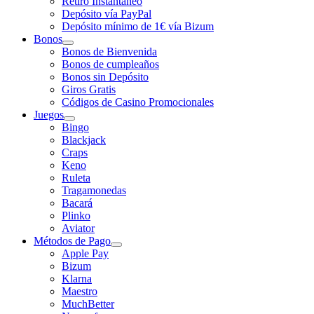
Retiro Instantáneo
Depósito vía PayPal
Depósito mínimo de 1€ vía Bizum
Bonos
Bonos de Bienvenida
Bonos de cumpleaños
Bonos sin Depósito
Giros Gratis
Códigos de Casino Promocionales
Juegos
Bingo
Blackjack
Craps
Keno
Ruleta
Tragamonedas
Bacará
Plinko
Aviator
Métodos de Pago
Apple Pay
Bizum
Klarna
Maestro
MuchBetter