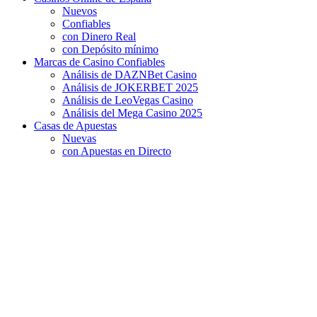
Nuevos
Confiables
con Dinero Real
con Depósito mínimo
Marcas de Casino Confiables
Análisis de DAZNBet Casino
Análisis de JOKERBET 2025
Análisis de LeoVegas Casino
Análisis del Mega Casino 2025
Casas de Apuestas
Nuevas
con Apuestas en Directo