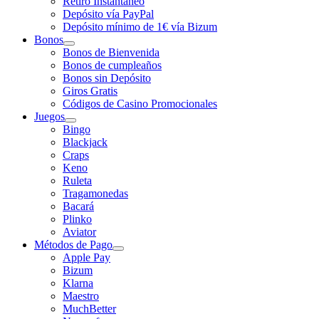
Retiro Instantáneo
Depósito vía PayPal
Depósito mínimo de 1€ vía Bizum
Bonos
Bonos de Bienvenida
Bonos de cumpleaños
Bonos sin Depósito
Giros Gratis
Códigos de Casino Promocionales
Juegos
Bingo
Blackjack
Craps
Keno
Ruleta
Tragamonedas
Bacará
Plinko
Aviator
Métodos de Pago
Apple Pay
Bizum
Klarna
Maestro
MuchBetter