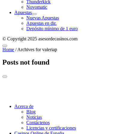
Thunderkick
Novomatic
Apuestas
Nuevas Apuestas
Apuestas en dir.
Depósito mínimo de 1 euro
© Copyright 2025 asesordecasinos.com
Home
/
Archives for valeriap
Posts not found
Acerca de
Blog
Noticias
Contáctenos
Licencias y certificaciones
Casinos Online de España