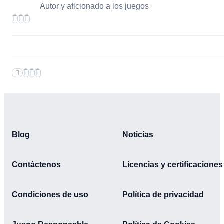
Autor y aficionado a los juegos
Blog
Noticias
Contáctenos
Licencias y certificaciones
Condiciones de uso
Política de privacidad