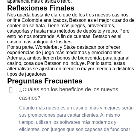
apariencia más clásica o retro.
Reflexiones Finales
Nos queda bastante claro que de los tres nuevos casinos
online Colombia analizados, Betsson es el mejor cuando d
contenido se trata. Tiene más juegos, proveedores,
categorías y hasta más métodos de depósito y retiro. Pero
esto no nos sorprende. A fin de cuentas, Betsson es el
casino más antiguo de los tres.
Por su parte, Wonderbet y Stake destacan por ofrecer
experiencias de juego más modernas y emocionantes.
Además, ambos tienen bonos de bienvenida para jugar al
casino, cosa que Betsson no incluye. Por lo tanto, estas
alternativas se ajustan en menor o mayor medida a distintos
tipos de jugadores.
Preguntas Frecuentes
¿Cuáles son los beneficios de los nuevos
casinos?
Cuanto más nuevo es un casino, más y mejores serán
sus promociones para captar clientes. Al mismo
tiempo, utilizan los softwares más modernos y
eficientes, con juegos que son capaces de funcionar