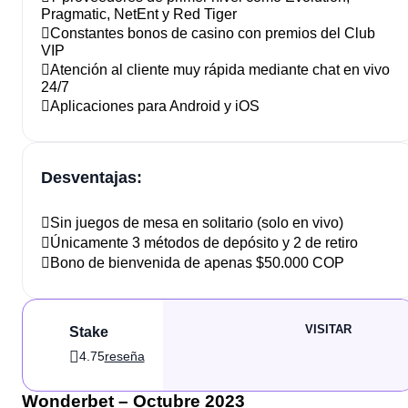
Pragmatic, NetEnt y Red Tiger
Constantes bonos de casino con premios del Club
VIP
Atención al cliente muy rápida mediante chat en vivo
24/7
Aplicaciones para Android y iOS
Desventajas:
Sin juegos de mesa en solitario (solo en vivo)
Únicamente 3 métodos de depósito y 2 de retiro
Bono de bienvenida de apenas $50.000 COP
VISITAR
Stake
4.75
reseña
Wonderbet – Octubre 2023