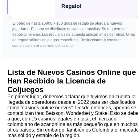
Regalo!
Lista de Nuevos Casinos Online que
Han Recibido la Licencia de
Coljuegos
En primer lugar, debemos aclarar que tuvimos en cuenta la
llegada de operadores desde el 2022 para ser clasificados
como “casinos online nuevos”. Desde entonces, apenas se
contabilizan tres: Betsson, Wonderbet y Stake. Esto se deb
a que, con 15 casinos legales en total, el mercado
colombiano de azar online es más pequeño que en muchos
otros países. Sin embargo, también es Colombia el mercad
más sólido y estable de la región.