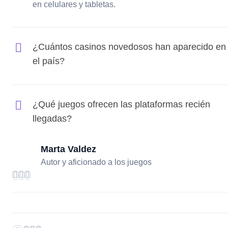
en celulares y tabletas.
¿Cuántos casinos novedosos han aparecido en
el país?
¿Qué juegos ofrecen las plataformas recién
llegadas?
Marta Valdez
Autor y aficionado a los juegos