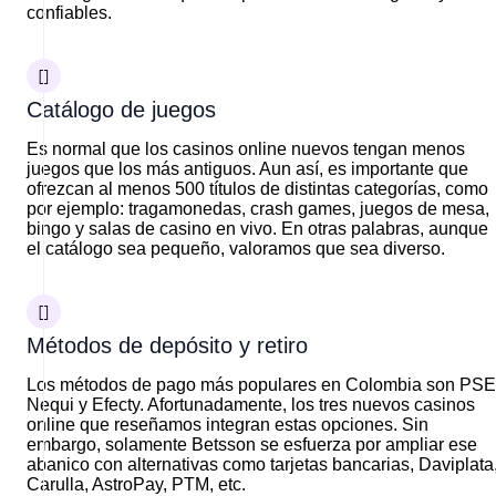
confiables.
Catálogo de juegos
Es normal que los casinos online nuevos tengan menos
juegos que los más antiguos. Aun así, es importante que
ofrezcan al menos 500 títulos de distintas categorías, como
por ejemplo: tragamonedas, crash games, juegos de mesa,
bingo y salas de casino en vivo. En otras palabras, aunque
el catálogo sea pequeño, valoramos que sea diverso.
Métodos de depósito y retiro
Los métodos de pago más populares en Colombia son PSE
Nequi y Efecty. Afortunadamente, los tres nuevos casinos
online que reseñamos integran estas opciones. Sin
embargo, solamente Betsson se esfuerza por ampliar ese
abanico con alternativas como tarjetas bancarias, Daviplata
Carulla, AstroPay, PTM, etc.