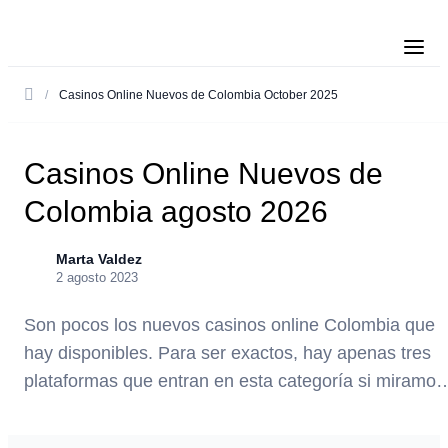
/
Casinos Online Nuevos de Colombia October 2025
Casinos Online Nuevos de
Colombia agosto 2026
Marta Valdez
2 agosto 2023
Son pocos los nuevos casinos online Colombia que
hay disponibles. Para ser exactos, hay apenas tres
plataformas que entran en esta categoría si miramos
como máximo dos años hacia atrás. Y, de hecho, do
de los tres nuevos casinos fueron traspasos de