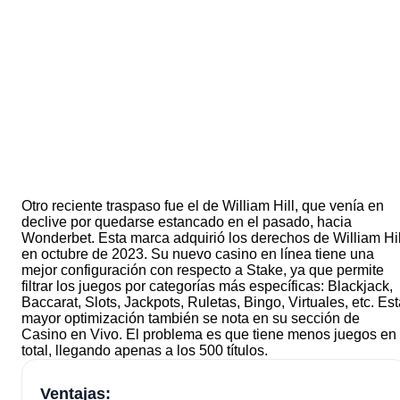
Otro reciente traspaso fue el de William Hill, que venía en
declive por quedarse estancado en el pasado, hacia
Wonderbet. Esta marca adquirió los derechos de William Hil
en octubre de 2023. Su nuevo casino en línea tiene una
mejor configuración con respecto a Stake, ya que permite
filtrar los juegos por categorías más específicas: Blackjack,
Baccarat, Slots, Jackpots, Ruletas, Bingo, Virtuales, etc. Es
mayor optimización también se nota en su sección de
Casino en Vivo. El problema es que tiene menos juegos en
total, llegando apenas a los 500 títulos.
Ventajas: