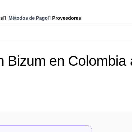
s
Métodos de Pago
Proveedores
n Bizum en Colombia