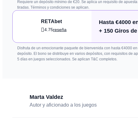
RETAbet
Hasta €4000 e
4.75
reseña
+ 150 Giros de
Marta Valdez
Autor y aficionado a los juegos