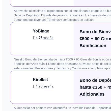
YoBingo
Bono de Bienv
4.75
reseña
€500 + 60 Giro
Bonificación
Kirolbet
Bono de Depós
4.75
reseña
hasta €350 + 4
Adicionales