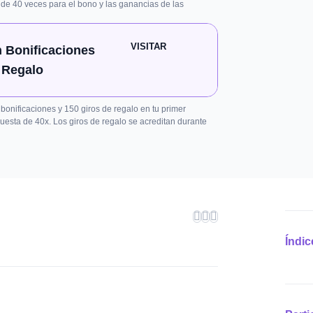
VISITAR
n Bonificaciones
 Regalo
Índic