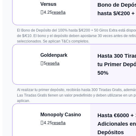
Versus
Bono de Depós
4.25
reseña
hasta $/€200 +
Goldenpark
Hasta 300 Tira
5
reseña
tu Primer Depó
50%
Monopoly Casino
Hasta €6000 + 
4.25
reseña
Adicionales en
Depósitos