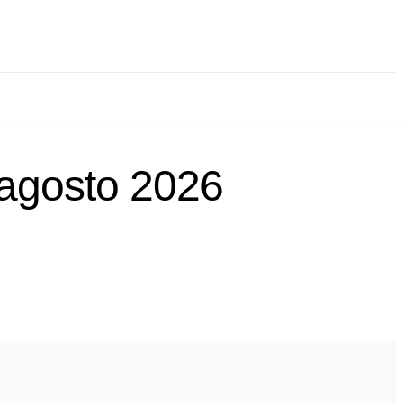
 agosto 2026